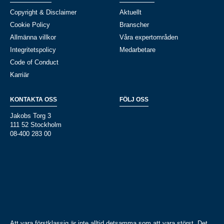
Copyright & Disclaimer
Aktuellt
Cookie Policy
Branscher
Allmänna villkor
Våra expertområden
Integritetspolicy
Medarbetare
Code of Conduct
Karriär
KONTAKTA OSS
FÖLJ OSS
Jakobs Torg 3
111 52 Stockholm
08-400 283 00
Att vara förstklassig är inte alltid detsamma som att vara störst. Det