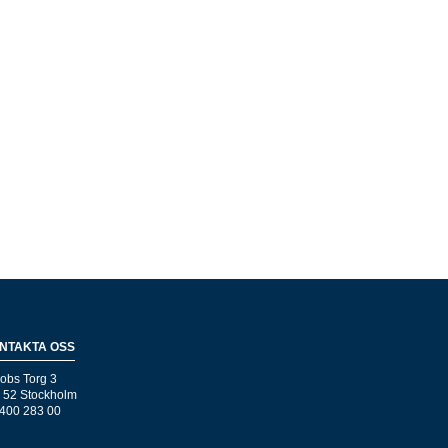
NTAKTA OSS
obs Torg 3
 52 Stockholm
400 283 00