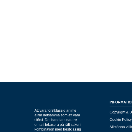
INFORMATIO
Att vara förstklassig är inte
Copyright & D
alltid detsamma som att vara
Cookie Policy
störst. Det handlar snarare
om att fokusera på rätt saker i
Allmänna vill
kombination med förstklassig