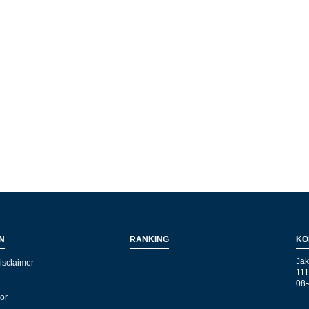
N
RANKING
KO
Jak
isclaimer
111
08-
kor