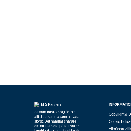
INFORMATIO
Att vara förstklassig är inte
Copyright & D
alltid detsamma som att vara
störst. Det handlar snarare
Cookie Policy
om att fokusera på rätt saker i
Allmänna vill
kombination med förstklassig