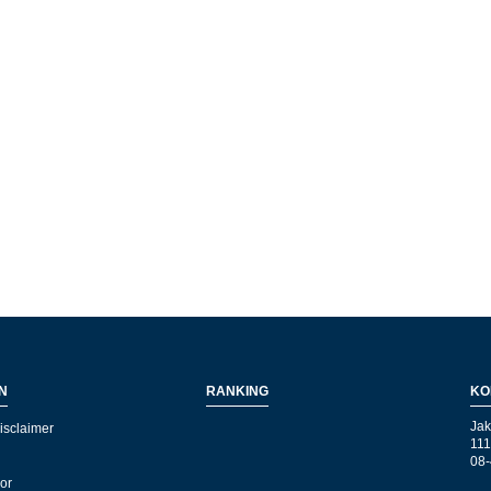
N
RANKING
KO
Jak
isclaimer
111
08-
kor