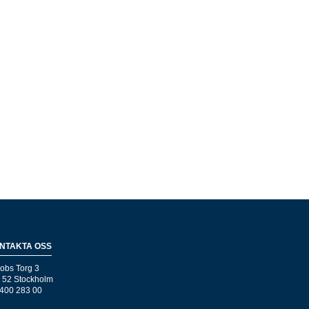
NTAKTA OSS
obs Torg 3
 52 Stockholm
400 283 00