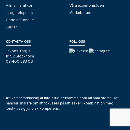
Allmänna villkor
Våra expertområden
Integritetspolicy
Medarbetare
Code of Conduct
Karriär
KONTAKTA OSS
FÖLJ OSS
Jakobs Torg 3
111 52 Stockholm
08-400 283 00
Att vara förstklassig är inte alltid detsamma som att vara störst. Det
handlar snarare om att fokusera på rätt saker i kombination med
förstklassig juridisk kompetens.