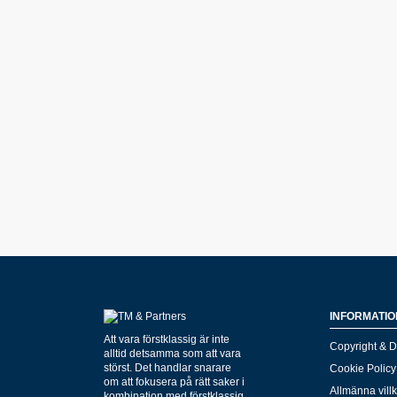
INFORMATIO
Att vara förstklassig är inte
Copyright & D
alltid detsamma som att vara
störst. Det handlar snarare
Cookie Policy
om att fokusera på rätt saker i
Allmänna vill
kombination med förstklassig