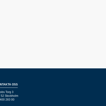
NTAKTA OSS
obs Torg 3
 52 Stockholm
400 283 00