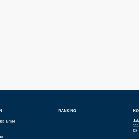
N
RANKING
KO
Jak
isclaimer
111
08-
kor