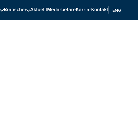
n
Branscher
Aktuellt
Medarbetare
Karriär
Kontakt
ENGELSKA