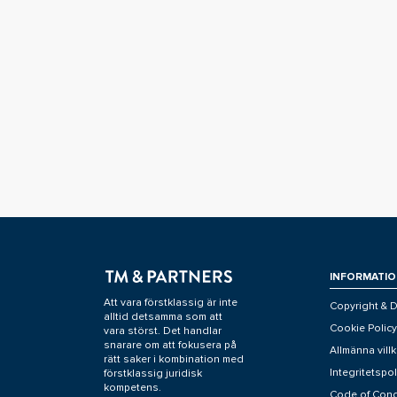
INFORMATIO
Att vara förstklassig är inte
Copyright & D
alltid detsamma som att
Cookie Policy
vara störst. Det handlar
snarare om att fokusera på
Allmänna villk
rätt saker i kombination med
Integritetspol
förstklassig juridisk
kompetens.
Code of Con