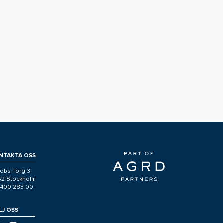
NTAKTA OSS
obs Torg 3
 52 Stockholm
-400 283 00
LJ OSS