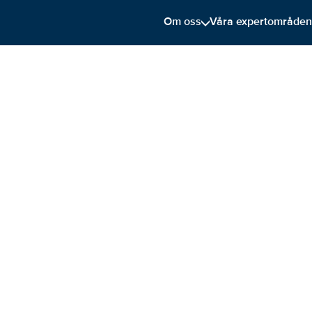
Om oss
Våra expertområde