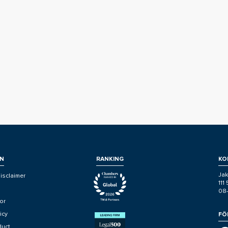
N
RANKING
KO
Jak
isclaimer
111
08
or
icy
FÖ
duct