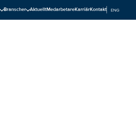
n
Branscher
Aktuellt
Medarbetare
Karriär
Kontakt
ENGELSKA