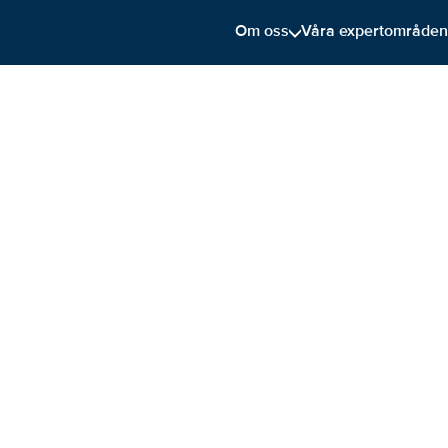
Om oss
Våra expertområde