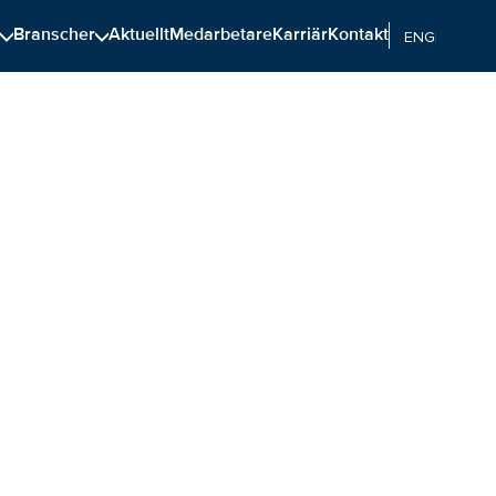
n
Branscher
Aktuellt
Medarbetare
Karriär
Kontakt
ENGELSKA