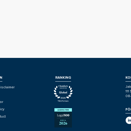
N
RANKING
KO
Jak
isclaimer
111
08
or
icy
FÖ
duct