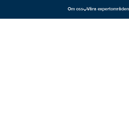
Om oss
Våra expertområde