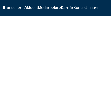
n
Branscher
Aktuellt
Medarbetare
Karriär
Kontakt
ENGELSKA