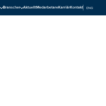
n
Branscher
Aktuellt
Medarbetare
Karriär
Kontakt
ENGELSKA