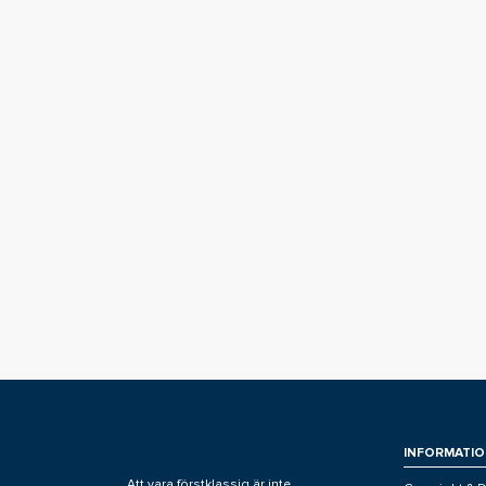
INFORMATIO
Att vara förstklassig är inte