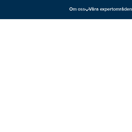
Om oss
Våra expertområde