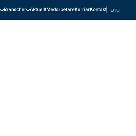
n
Branscher
Aktuellt
Medarbetare
Karriär
Kontakt
ENGELSKA