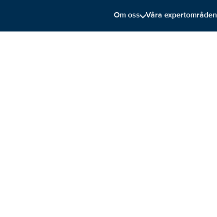
Om oss
Våra expertområde