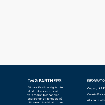
INFORMATIO
Att vara förstklassig är inte
Copyright & D
alltid detsamma som att
Cookie Policy
vara störst. Det handlar
snarare om att fokusera på
Allmänna villk
rätt saker i kombination med