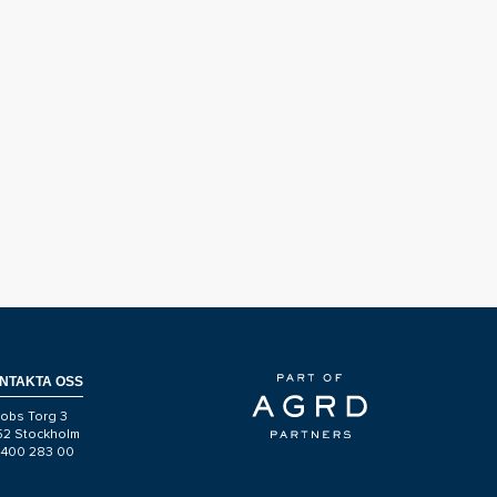
NTAKTA OSS
obs Torg 3
 52 Stockholm
-400 283 00