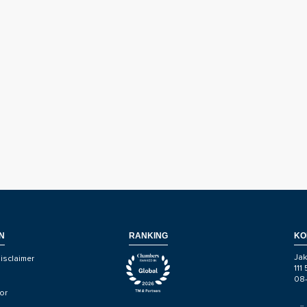
N
RANKING
KO
Jak
isclaimer
111
08
or