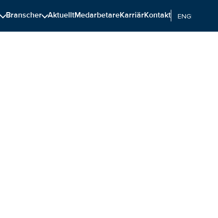
n
Branscher
Aktuellt
Medarbetare
Karriär
Kontakt
ENGELSKA