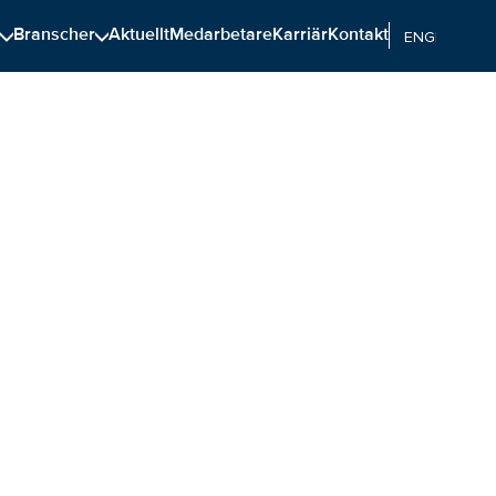
n
Branscher
Aktuellt
Medarbetare
Karriär
Kontakt
ENGELSKA