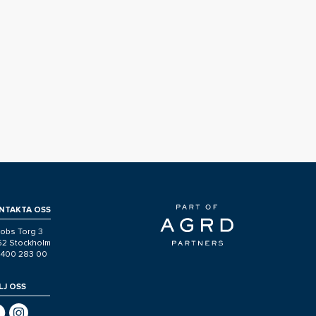
NTAKTA OSS
obs Torg 3
 52 Stockholm
-400 283 00
LJ OSS