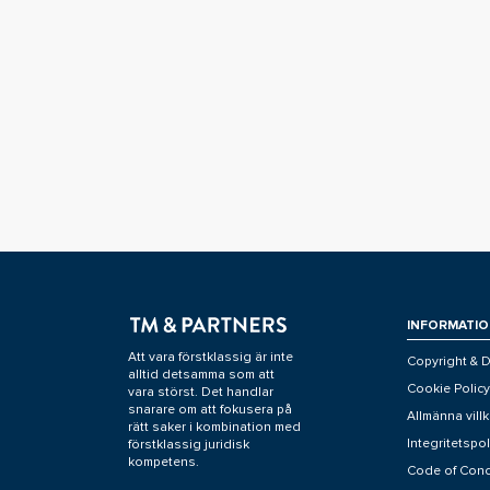
INFORMATIO
Att vara förstklassig är inte
Copyright & D
alltid detsamma som att
Cookie Policy
vara störst. Det handlar
snarare om att fokusera på
Allmänna villk
rätt saker i kombination med
Integritetspol
förstklassig juridisk
kompetens.
Code of Con