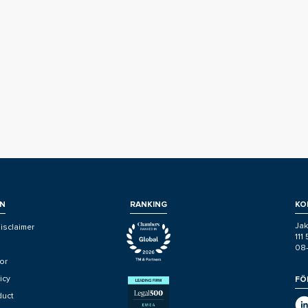
N
RANKING
KO
Jak
isclaimer
111
08
or
icy
FÖ
duct