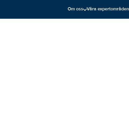
Om oss
Våra expertområde