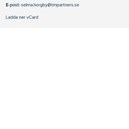
E-post:
selma.horgby@tmpartners.se
Ladda ner vCard