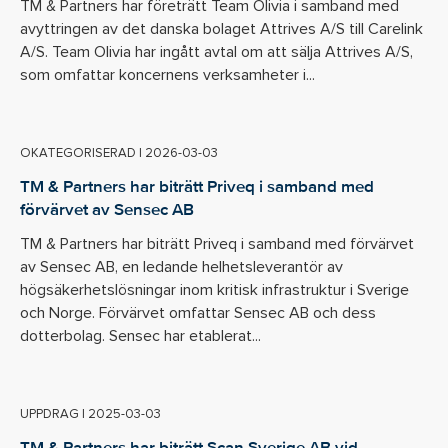
TM & Partners har företrätt Team Olivia i samband med
avyttringen av det danska bolaget Attrives A/S till Carelink
A/S. Team Olivia har ingått avtal om att sälja Attrives A/S,
som omfattar koncernens verksamheter i...
OKATEGORISERAD
|
2026-03-03
TM & Partners har biträtt Priveq i samband med
förvärvet av Sensec AB
TM & Partners har biträtt Priveq i samband med förvärvet
av Sensec AB, en ledande helhetsleverantör av
högsäkerhetslösningar inom kritisk infrastruktur i Sverige
och Norge. Förvärvet omfattar Sensec AB och dess
dotterbolag. Sensec har etablerat...
UPPDRAG
|
2025-03-03
TM & Partners har biträtt Scan Sverige AB vid