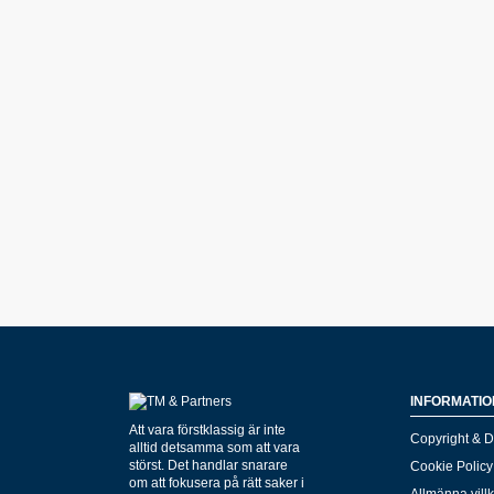
INFORMATIO
Att vara förstklassig är inte
Copyright & D
alltid detsamma som att vara
störst. Det handlar snarare
Cookie Policy
om att fokusera på rätt saker i