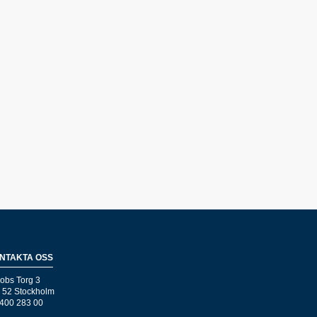
NTAKTA OSS
obs Torg 3
 52 Stockholm
400 283 00