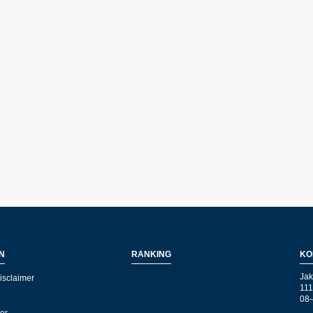
N
RANKING
KO
Jak
isclaimer
111
08-