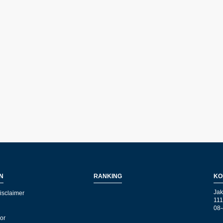
N
RANKING
KO
Jak
isclaimer
111
08-
kor