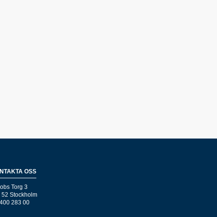
NTAKTA OSS
obs Torg 3
 52 Stockholm
400 283 00