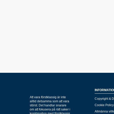
INFORMATIO
Att vara förstklassig är inte
Copyright & D
alltid detsamma som att vara
Cookie Policy
störst. Det handlar snarare
om att fokusera på rätt saker i
Allmänna vill
kombination med förstklassig