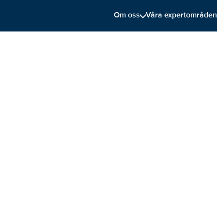
Om oss
Våra expertområde