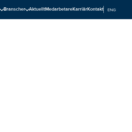
n
Branscher
Aktuellt
Medarbetare
Karriär
Kontakt
ENGELSKA