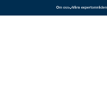
Om oss
Våra expertområde