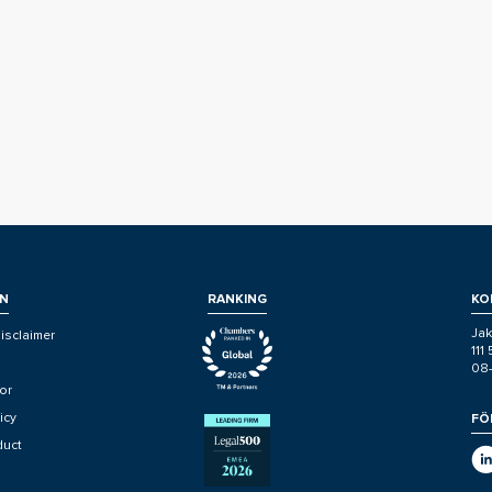
N
RANKING
KO
Jak
isclaimer
111
08
or
icy
FÖ
duct