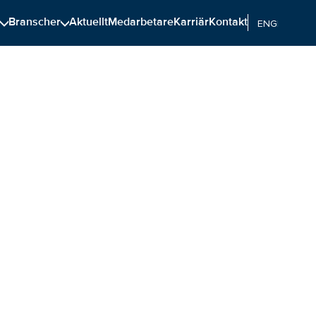
n
Branscher
Aktuellt
Medarbetare
Karriär
Kontakt
ENGELSKA