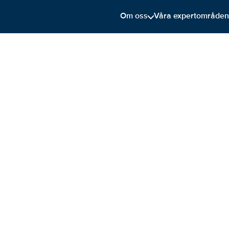
Om oss
Våra expertområde