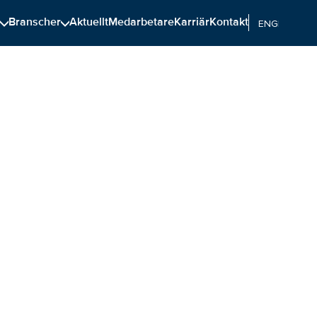
n
Branscher
Aktuellt
Medarbetare
Karriär
Kontakt
ENGELSKA