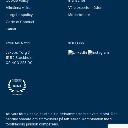
Cookie Policy
Branscher
Allmänna villkor
Våra expertområden
Integritetspolicy
Medarbetare
Code of Conduct
Karriär
KONTAKTA OSS
FÖLJ OSS
Jakobs Torg 3
111 52 Stockholm
08-400 283 00
Att vara förstklassig är inte alltid detsamma som att vara störst. Det
handlar snarare om att fokusera på rätt saker i kombination med
förstklassig juridisk kompetens.