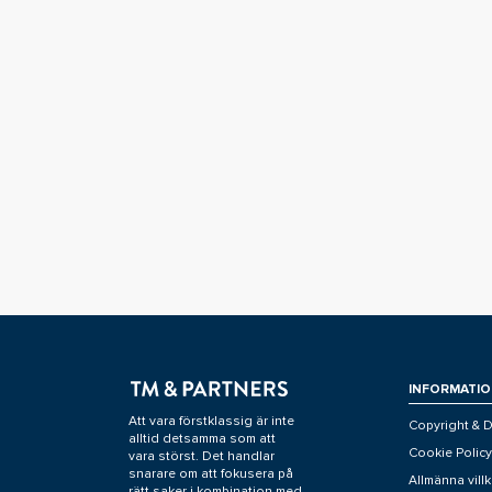
INFORMATIO
Att vara förstklassig är inte
Copyright & D
alltid detsamma som att
Cookie Policy
vara störst. Det handlar
snarare om att fokusera på
Allmänna villk
rätt saker i kombination med