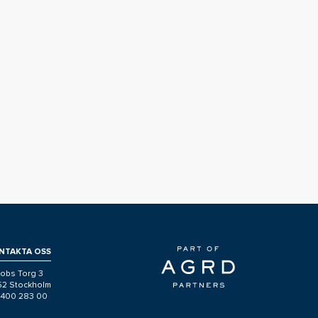
NTAKTA OSS
obs Torg 3
 52 Stockholm
-400 283 00