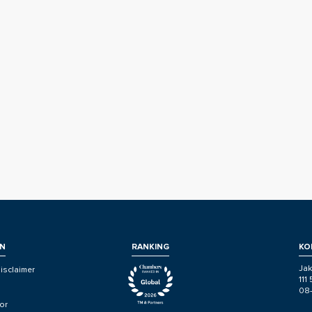
N
RANKING
KO
Jak
isclaimer
111
08
or