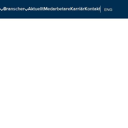
n
Branscher
Aktuellt
Medarbetare
Karriär
Kontakt
ENGELSKA