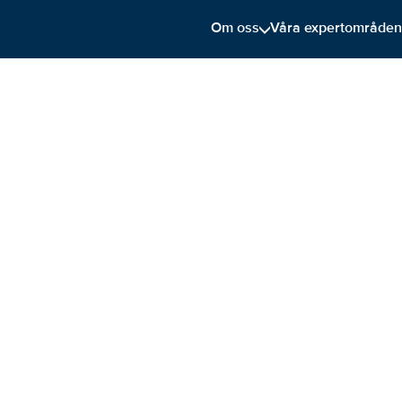
Om oss
Våra expertområde