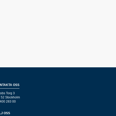
NTAKTA OSS
obs Torg 3
 52 Stockholm
400 283 00
LJ OSS