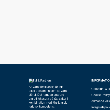
INFORMATIO
Att vara förstklassig är inte
Copyright & D
alltid detsamma som att vara
störst. Det handlar snarare
Cookie Policy
om att fokusera på rätt saker i
Allmänna vill
kombination med förstklassig
juridisk kompetens.
Integritetspoli