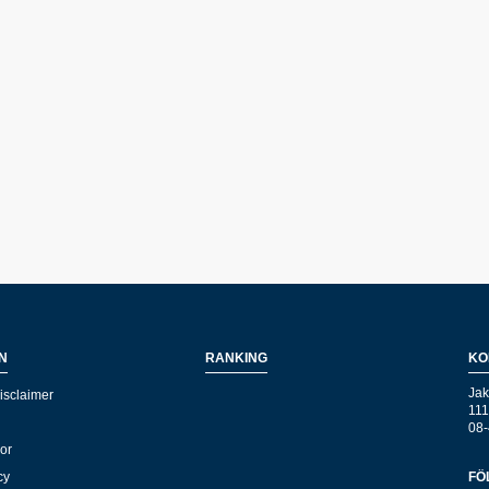
N
RANKING
KO
Jak
isclaimer
111
08-
kor
cy
FÖ