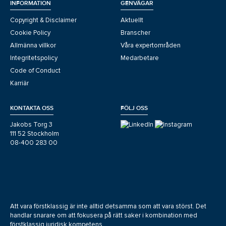
INFORMATION
GENVÄGAR
Copyright & Disclaimer
Aktuellt
Cookie Policy
Branscher
Allmänna villkor
Våra expertområden
Integritetspolicy
Medarbetare
Code of Conduct
Karriär
KONTAKTA OSS
FÖLJ OSS
Jakobs Torg 3
111 52 Stockholm
08-400 283 00
Att vara förstklassig är inte alltid detsamma som att vara störst. Det
handlar snarare om att fokusera på rätt saker i kombination med
förstklassig juridisk kompetens.